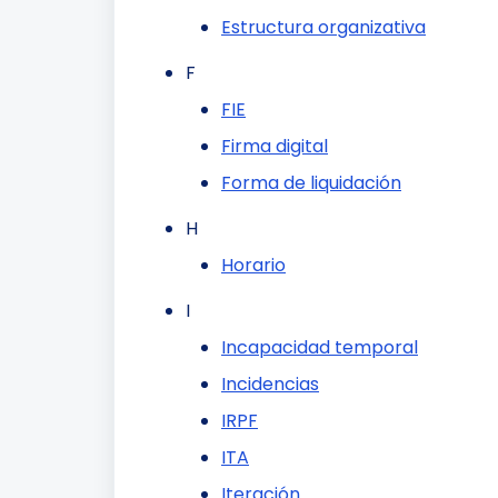
Estructura organizativa
F
FIE
Firma digital
Forma de liquidación
H
Horario
I
Incapacidad temporal
Incidencias
IRPF
ITA
Iteración