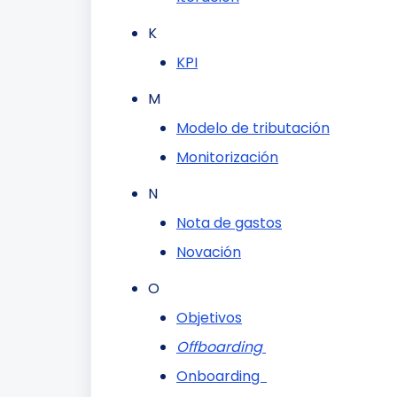
K
KPI
M
Modelo de tributación
Monitorización
N
Nota de gastos
Novación
O
Objetivos
Offboarding
Onboarding